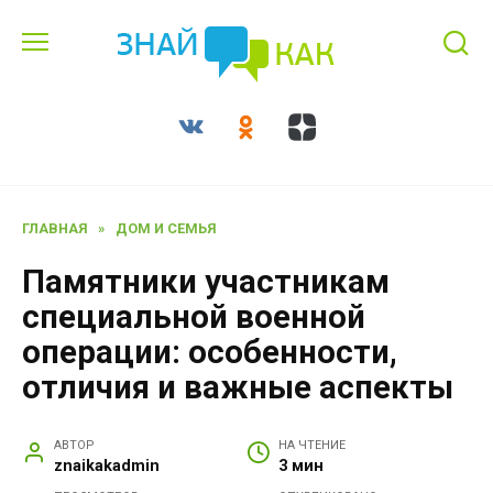
Перейти
к
содержанию
ГЛАВНАЯ
»
ДОМ И СЕМЬЯ
Памятники участникам
специальной военной
операции: особенности,
отличия и важные аспекты
АВТОР
НА ЧТЕНИЕ
znaikakadmin
3 мин